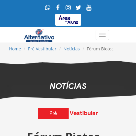
Menu
Home
Pré Vestibular
Notícias
Fórum Biotec
NOTÍCIAS
Vestibular
Pré