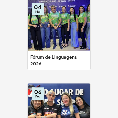
04
Mai
Fórum de Linguagens
2026
06
Fev