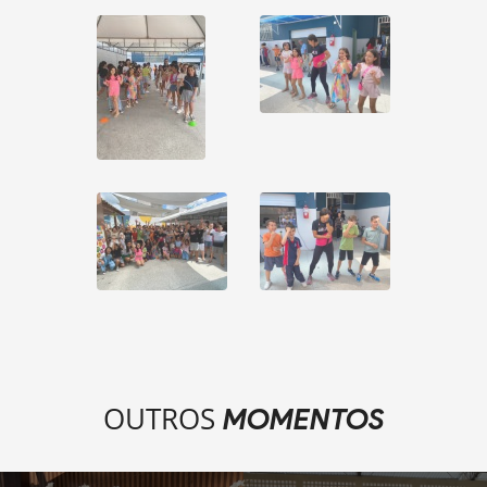
OUTROS
MOMENTOS